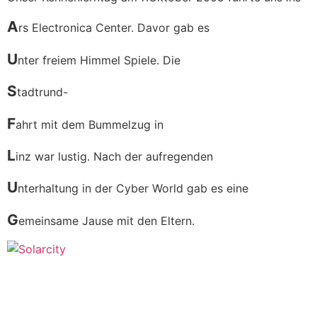
A
rs Electronica Center. Davor gab es
U
nter freiem Himmel Spiele. Die
S
tadtrund-
F
ahrt mit dem Bummelzug in
L
inz war lustig. Nach der aufregenden
U
nterhaltung in der Cyber World gab es eine
G
emeinsame Jause mit den Eltern.