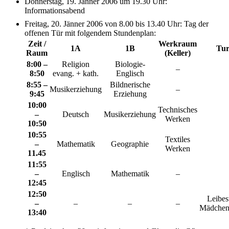
Donnerstag, 19. Jänner 2006 um 19.30 Uhr:
Informationsabend
Freitag, 20. Jänner 2006 von 8.00 bis 13.40 Uhr: Tag der
offenen Tür mit folgendem Stundenplan:
Zeit /
Werkraum
1A
1B
Tur
Raum
(Keller)
8:00 –
Religion
Biologie-
–
8:50
evang. + kath.
Englisch
8:55 –
Bildnerische
Musikerziehung
–
9:45
Erziehung
10:00
Technisches
–
Deutsch
Musikerziehung
Werken
10:50
10:55
Textiles
–
Mathematik
Geographie
Werken
11.45
11:55
–
Englisch
Mathematik
–
12:45
12:50
Leibe
–
–
–
–
Mädchen
13:40