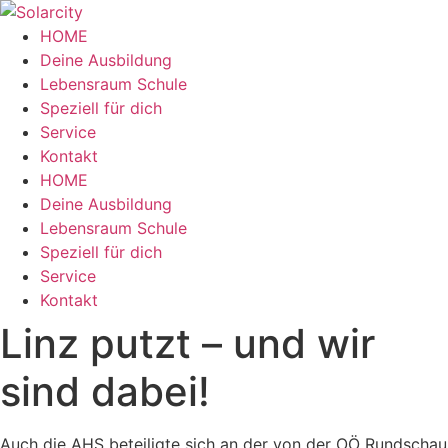
Zum
Inhalt
HOME
wechseln
Deine Ausbildung
Lebensraum Schule
Speziell für dich
Service
Kontakt
Menü
HOME
Deine Ausbildung
Lebensraum Schule
Speziell für dich
Service
Kontakt
Linz putzt – und wir
sind dabei!
Auch die AHS beteiligte sich an der von der OÖ Rundschau