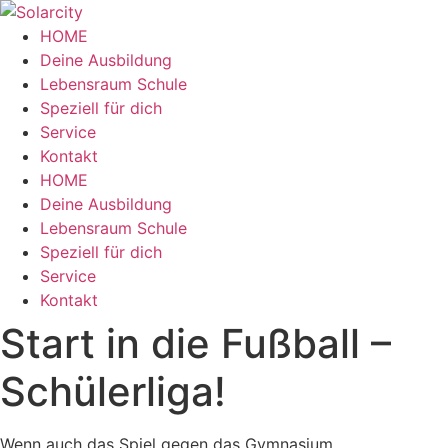
Zum
Inhalt
HOME
wechseln
Deine Ausbildung
Lebensraum Schule
Speziell für dich
Service
Kontakt
Menü
HOME
Deine Ausbildung
Lebensraum Schule
Speziell für dich
Service
Kontakt
Start in die Fußball –
Schülerliga!
Wenn auch das Spiel gegen das Gymnasium