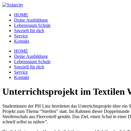
Zum
Inhalt
HOME
wechseln
Deine Ausbildung
Lebensraum Schule
Speziell für dich
Service
Kontakt
Menü
HOME
Deine Ausbildung
Lebensraum Schule
Speziell für dich
Service
Kontakt
Unterrichtsprojekt im Textilen
Studentinnen der PH Linz bereiteten das Unterrichtsprojekt über ein 
Projekt zum Thema “Streifen” statt. Im Rahmen dieser Doppelstunde l
Streifenschals aus Fleecestoff genäht. Das Ziel, einen Schal in einer 
schnell selbst zu nähen”
.