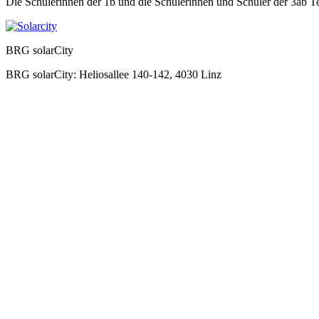
Die Schülerinnen der 1b und die Schülerinnen und Schüler der 3ab Te
BRG solarCity
BRG solarCity: Heliosallee 140-142, 4030 Linz