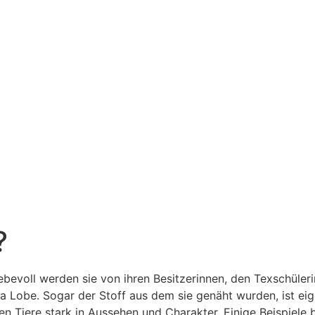
?
ebevoll werden sie von ihren Besitzerinnen, den Texschüleri
 Lobe. Sogar der Stoff aus dem sie genäht wurden, ist eig
euen Tiere stark in Aussehen und Charakter. Einige Beispiele