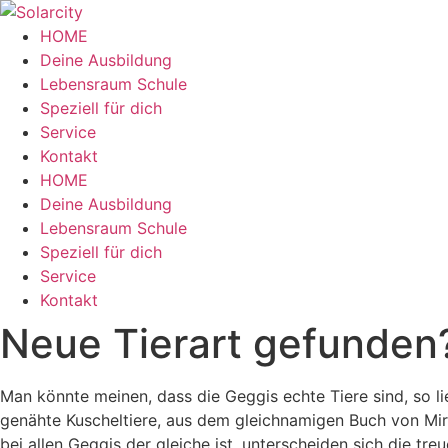
Zum
Inhalt
HOME
wechseln
Deine Ausbildung
Lebensraum Schule
Speziell für dich
Service
Kontakt
Menü
HOME
Deine Ausbildung
Lebensraum Schule
Speziell für dich
Service
Kontakt
Neue Tierart gefunden
Man könnte meinen, dass die Geggis echte Tiere sind, so li
genähte Kuscheltiere, aus dem gleichnamigen Buch von Mira
bei allen Geggis der gleiche ist, unterscheiden sich die tr