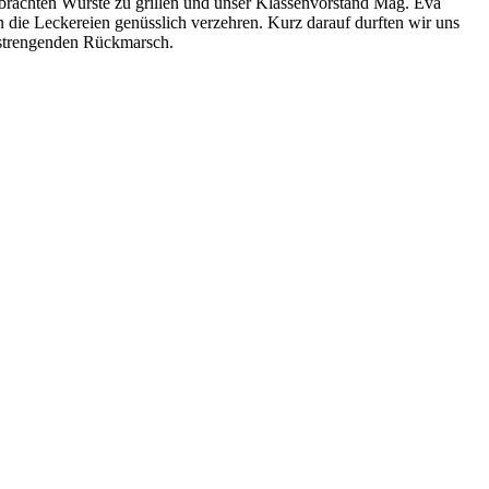
gebrachten Würste zu grillen und unser Klassenvorstand Mag. Eva
 die Leckereien genüsslich verzehren. Kurz darauf durften wir uns
nstrengenden Rückmarsch.