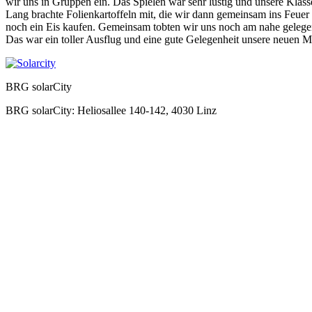
wir uns in Gruppen ein. Das Spielen war sehr lustig und unsere Klass
Lang brachte Folienkartoffeln mit, die wir dann gemeinsam ins Feuer
noch ein Eis kaufen. Gemeinsam tobten wir uns noch am nahe gelegen
Das war ein toller Ausflug und eine gute Gelegenheit unsere neuen M
BRG solarCity
BRG solarCity: Heliosallee 140-142, 4030 Linz