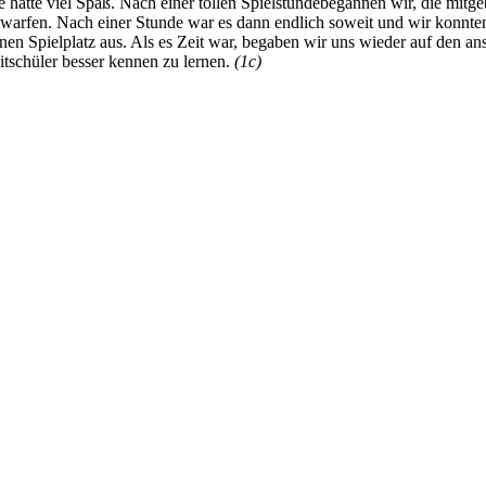
e hatte viel Spaß. Nach einer tollen Spielstundebegannen wir, die mit
 warfen. Nach einer Stunde war es dann endlich soweit und wir konnten
en Spielplatz aus. Als es Zeit war, begaben wir uns wieder auf den a
itschüler besser kennen zu lernen.
(1c)