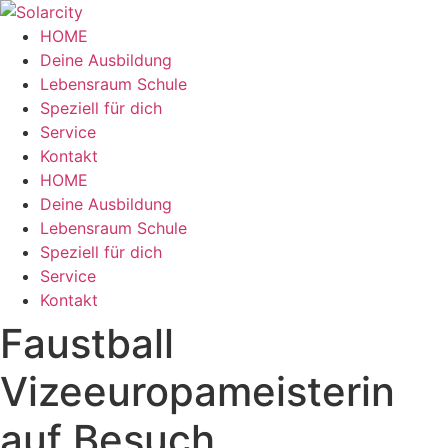
Zum
Inhalt
HOME
wechseln
Deine Ausbildung
Lebensraum Schule
Speziell für dich
Service
Kontakt
Menü
HOME
Deine Ausbildung
Lebensraum Schule
Speziell für dich
Service
Kontakt
Faustball
Vizeeuropameisterin
auf Besuch