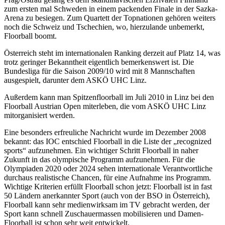
zum ersten mal Schweden in einem packenden Finale in der Sazka-
Arena zu besiegen. Zum Quartett der Topnationen gehören weiters
noch die Schweiz und Tschechien, wo, hierzulande unbemerkt,
Floorball boomt.
Österreich steht im internationalen Ranking derzeit auf Platz 14, was
trotz geringer Bekanntheit eigentlich bemerkenswert ist. Die
Bundesliga für die Saison 2009/10 wird mit 8 Mannschaften
ausgespielt, darunter dem ASKÖ UHC Linz.
Außerdem kann man Spitzenfloorball im Juli 2010 in Linz bei den
Floorball Austrian Open miterleben, die vom ASKÖ UHC Linz
mitorganisiert werden.
Eine besonders erfreuliche Nachricht wurde im Dezember 2008
bekannt: das IOC entschied Floorball in die Liste der „recognized
sports“ aufzunehmen. Ein wichtiger Schritt Floorball in naher
Zukunft in das olympische Programm aufzunehmen. Für die
Olympiaden 2020 oder 2024 sehen internationale Verantwortliche
durchaus realistische Chancen, für eine Aufnahme ins Programm.
Wichtige Kriterien erfüllt Floorball schon jetzt: Floorball ist in fast
50 Ländern anerkannter Sport (auch von der BSO in Österreich),
Floorball kann sehr medienwirksam im TV gebracht werden, der
Sport kann schnell Zuschauermassen mobilisieren und Damen-
Floorball ist schon sehr weit entwickelt.