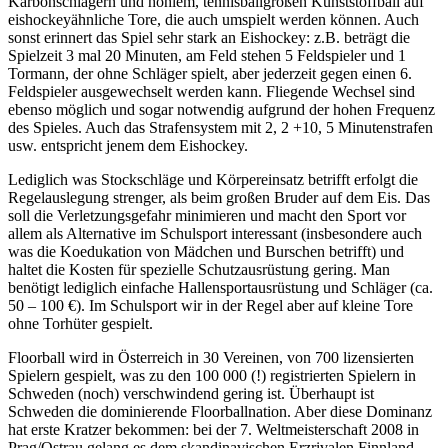
Karbonschlägern und hohlem, tennisballgroßen Kunststoffball auf
eishockeyähnliche Tore, die auch umspielt werden können. Auch
sonst erinnert das Spiel sehr stark an Eishockey: z.B. beträgt die
Spielzeit 3 mal 20 Minuten, am Feld stehen 5 Feldspieler und 1
Tormann, der ohne Schläger spielt, aber jederzeit gegen einen 6.
Feldspieler ausgewechselt werden kann. Fliegende Wechsel sind
ebenso möglich und sogar notwendig aufgrund der hohen Frequenz
des Spieles. Auch das Strafensystem mit 2, 2 +10, 5 Minutenstrafen
usw. entspricht jenem dem Eishockey.
Lediglich was Stockschläge und Körpereinsatz betrifft erfolgt die
Regelauslegung strenger, als beim großen Bruder auf dem Eis. Das
soll die Verletzungsgefahr minimieren und macht den Sport vor
allem als Alternative im Schulsport interessant (insbesondere auch
was die Koedukation von Mädchen und Burschen betrifft) und
haltet die Kosten für spezielle Schutzausrüstung gering. Man
benötigt lediglich einfache Hallensportausrüstung und Schläger (ca.
50 – 100 €). Im Schulsport wir in der Regel aber auf kleine Tore
ohne Torhüter gespielt.
Floorball wird in Österreich in 30 Vereinen, von 700 lizensierten
Spielern gespielt, was zu den 100 000 (!) registrierten Spielern in
Schweden (noch) verschwindend gering ist. Überhaupt ist
Schweden die dominierende Floorballnation. Aber diese Dominanz
hat erste Kratzer bekommen: bei der 7. Weltmeisterschaft 2008 in
Prag/Ostrau gelang es dem skandinavischen Erzrivalen Finnland