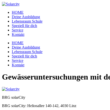
Zum
Inhalt
HOME
wechseln
Deine Ausbildung
Lebensraum Schule
Speziell für dich
Service
Kontakt
Menü
HOME
Deine Ausbildung
Lebensraum Schule
Speziell für dich
Service
Kontakt
Gewässeruntersuchungen mit de
BRG solarCity
BRG solarCity: Heliosallee 140-142, 4030 Linz