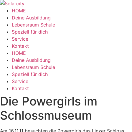
Zum
Inhalt
HOME
wechseln
Deine Ausbildung
Lebensraum Schule
Speziell für dich
Service
Kontakt
Menü
HOME
Deine Ausbildung
Lebensraum Schule
Speziell für dich
Service
Kontakt
Die Powergirls im
Schlossmuseum
Am 16.11.11 besuchten die Powergirls das Linzer Schloss.