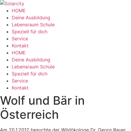
Zum
Inhalt
HOME
wechseln
Deine Ausbildung
Lebensraum Schule
Speziell für dich
Service
Kontakt
Menü
HOME
Deine Ausbildung
Lebensraum Schule
Speziell für dich
Service
Kontakt
Wolf und Bär in
Österreich
Am 20.1.2012 besuchte der Wildökologe Dr. Georg Rauer