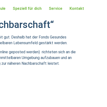
ule
Speziell für dich
Service
Kontakt
achbarschaft“
it gut.
D
eshalb hat
d
er Fon
d
s Gesun
d
es
telbaren Lebensumfel
d
gestärkt wer
d
en.
nline geposted werden) richteten sich an die
 unmittelbaren Umgebung aufzubauen und an
g zur näheren Nachbarschaft leistet.