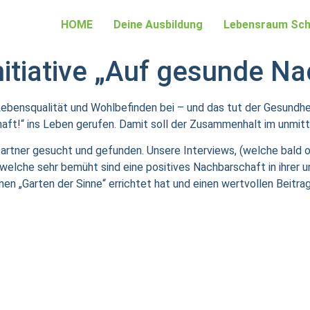
HOME
Deine Ausbildung
Lebensraum Sch
nitiative „Auf gesunde N
Lebensqualität un
d
Wohlbefin
d
en bei – un
d
d
as tut
d
er Gesun
d
he
aft!“ ins Leben gerufen.
D
amit soll
d
er Zusammenhalt im unmit
rtner gesucht und gefunden. Unsere Interviews, (welche bald o
welche sehr bemüht sind eine positives Nachbarschaft in ihrer
en „Garten der Sinne“ errichtet hat und einen wertvollen Beitra