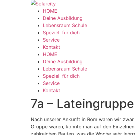
Zum
Inhalt
HOME
wechseln
Deine Ausbildung
Lebensraum Schule
Speziell für dich
Service
Kontakt
Menü
HOME
Deine Ausbildung
Lebensraum Schule
Speziell für dich
Service
Kontakt
7a – Lateingruppe
Nach unserer Ankunft in Rom waren wir zwar a
Gruppe waren, konnte man auf den Einzelnen 
zahlreichen Bauten, was die Woche sehr lehrr