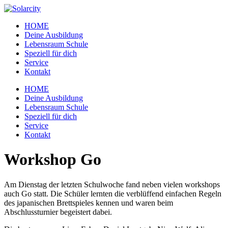
Zum
Inhalt
HOME
wechseln
Deine Ausbildung
Lebensraum Schule
Speziell für dich
Service
Kontakt
Menü
HOME
Deine Ausbildung
Lebensraum Schule
Speziell für dich
Service
Kontakt
Workshop Go
Am Dienstag der letzten Schulwoche fand neben vielen workshops
auch Go statt. Die Schüler lernten die verblüffend einfachen Regeln
des japanischen Brettspieles kennen und waren beim
Abschlussturnier begeistert dabei.