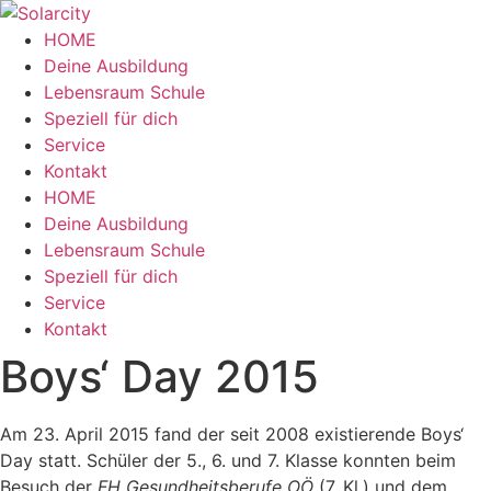
Zum
Inhalt
HOME
wechseln
Deine Ausbildung
Lebensraum Schule
Speziell für dich
Service
Kontakt
Menü
HOME
Deine Ausbildung
Lebensraum Schule
Speziell für dich
Service
Kontakt
Boys‘ Day 2015
Am 23. April 2015 fand der seit 2008 existierende Boys‘
Day statt. Schüler der 5., 6. und 7. Klasse konnten beim
Besuch der
FH Gesundheitsberufe OÖ
(7. Kl.) und dem