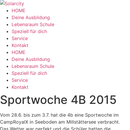
Zum
Inhalt
HOME
wechseln
Deine Ausbildung
Lebensraum Schule
Speziell für dich
Service
Kontakt
Menü
HOME
Deine Ausbildung
Lebensraum Schule
Speziell für dich
Service
Kontakt
Sportwoche 4B 2015
Vom 28.6. bis zum 3.7. hat die 4b eine Sportwoche im
CampRoyalX in Seeboden am Millstättersee verbracht.
Das Wetter war perfekt und die Schüler hatten die