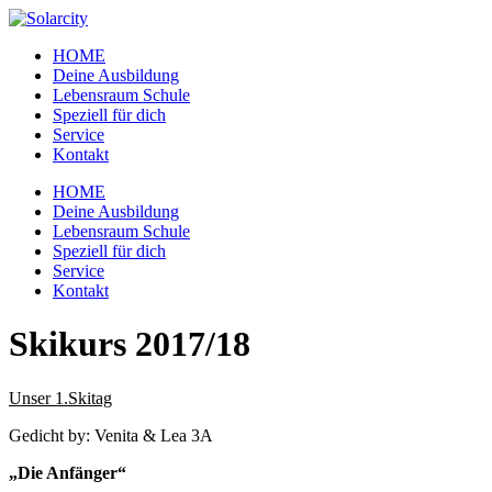
Zum
Inhalt
HOME
wechseln
Deine Ausbildung
Lebensraum Schule
Speziell für dich
Service
Kontakt
Menü
HOME
Deine Ausbildung
Lebensraum Schule
Speziell für dich
Service
Kontakt
Skikurs 2017/18
Unser 1.Skitag
Gedicht by: Venita & Lea 3A
„Die Anfänger“