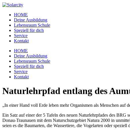
Zum
Inhalt
HOME
wechseln
Deine Ausbildung
Lebensraum Schule
Speziell für dich
Service
Kontakt
Menü
HOME
Deine Ausbildung
Lebensraum Schule
Speziell für dich
Service
Kontakt
Naturlehrpfad entlang des Aum
„In einer Hand voll Erde leben mehr Organismen als Menschen auf d
Ein Satz auf einer der 5 Tafeln des neuen Naturlehrpfades des BRG s
Donau-Traunauen mit dem Naturschutzgebiet Natura 2000 in unmittel
seien es die Baumarten, die Wassertiere, die Vogelarten oder speziell 