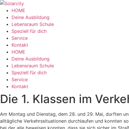
Zum
Inhalt
HOME
wechseln
Deine Ausbildung
Lebensraum Schule
Speziell für dich
Service
Kontakt
Menü
HOME
Deine Ausbildung
Lebensraum Schule
Speziell für dich
Service
Kontakt
Die 1. Klassen im Verk
Am Montag und Dienstag, dem 28. und 29. Mai, durften uns
alltägliche Verkehrssituationen durchlaufen und konnten so
bei der alle beweisen konnten, dass sie sich sicher im St