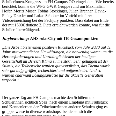
SchülerInnen-Kongress am FH Campus OÖ eingeladen. Wie bereits
berichtet, konnte die WPG GWK Gruppe rund um Maximilian
Hofer, Moritz Moser, Tobias Stockinger, Julian Brenner, David-
Finley Draxler und Lukas Schober im Vorfeld mit ihrer
Videoeinreichung bei der Fachjury punkten. Dass dabei am Ende
der mit 1500€ dotierte 2. Platz erreicht werden konnte, war für die
Schüler überwältigend.
Jurybewertung:
AHS solarCity mit 110 Gesamtpunkten
„Die Arbeit bietet einen positiven Rückblick vom Jahr 2030 auf 11
Jahre mit wesentlichen Umwälzungen, die notwendig waren um die
Herausforderungen und Unzulänglichkeiten der heutigen
Gesellschaft im Bereich Klima zu meistern. Sehr gelungen ist der
Stilmix, die Teilbereiche wurden gut visualisiert, das Thema wurde
sehr gut aufgegriffen, recherchiert und aufgearbeitet. Und so
wurden charmant Lösungsansätze für die aktuelle Generation
verpackt.“
Der ganze Tag am FH Campus machte den Schülern und
Schülerinnen sichtlich Spaß: nach einem Empfang mit Frühstück
und Kennenlernen der TeilnehmerInnen anderer Schulen ging es
gruppenweise in diverse workshops, bei denen sich die