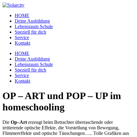
Zum
Inhalt
HOME
wechseln
Deine Ausbildung
Lebensraum Schule
Speziell für dich
Service
Kontakt
Menü
HOME
Deine Ausbildung
Lebensraum Schule
Speziell für dich
Service
Kontakt
OP – ART und POP – UP im
homeschooling
Die
Op
–
Art
erzeugt beim Betrachter überraschende oder
irritierende optische Effekte, die Vorstellung von Bewegung,
Flimmereffekte und optische Täuschungen….. Tolle Grafiken aus