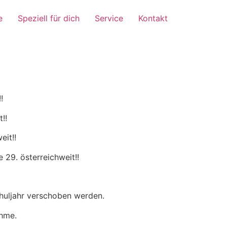
e
Speziell für dich
Service
Kontakt
!
!!
eit!!
e 29. österreichweit!!
huljahr verschoben werden.
ahme.