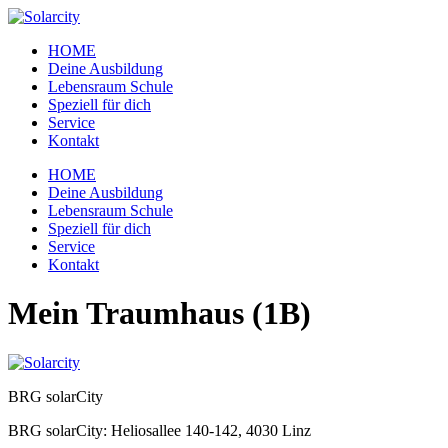
Zum
Inhalt
HOME
wechseln
Deine Ausbildung
Lebensraum Schule
Speziell für dich
Service
Kontakt
Menü
HOME
Deine Ausbildung
Lebensraum Schule
Speziell für dich
Service
Kontakt
Mein Traumhaus (1B)
BRG solarCity
BRG solarCity: Heliosallee 140-142, 4030 Linz