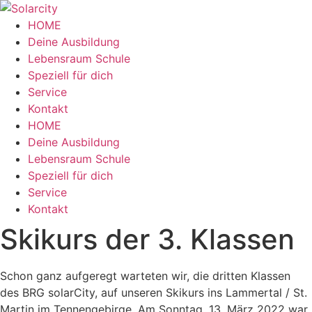
Zum
Inhalt
HOME
wechseln
Deine Ausbildung
Lebensraum Schule
Speziell für dich
Service
Kontakt
Menü
HOME
Deine Ausbildung
Lebensraum Schule
Speziell für dich
Service
Kontakt
Skikurs der 3. Klassen
Schon ganz aufgeregt warteten wir, die dritten Klassen
des BRG solarCity, auf unseren Skikurs ins Lammertal / St.
Martin im Tennengebirge. Am Sonntag, 13. März 2022 war