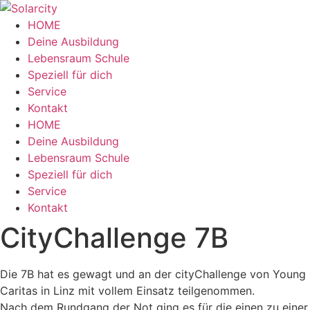
Zum
Inhalt
HOME
wechseln
Deine Ausbildung
Lebensraum Schule
Speziell für dich
Service
Kontakt
Menü
HOME
Deine Ausbildung
Lebensraum Schule
Speziell für dich
Service
Kontakt
CityChallenge 7B
Die 7B hat es gewagt und an der cityChallenge von Young
Caritas in Linz mit vollem Einsatz teilgenommen.
Nach dem Rundgang der Not ging es für die einen zu einer