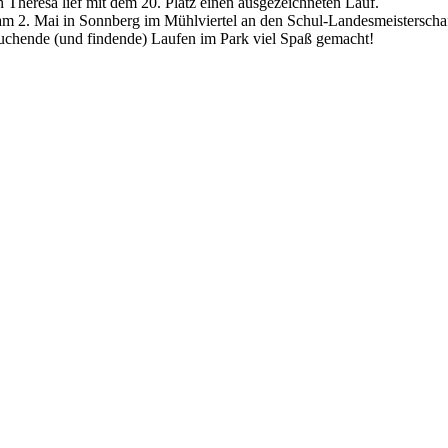
 Theresa lief mit dem 20. Platz einen ausgezeichneten Lauf.
 2. Mai in Sonnberg im Mühlviertel an den Schul-Landesmeisterschaf
suchende (und findende) Laufen im Park viel Spaß gemacht!