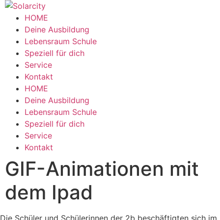
Zum
Inhalt
HOME
wechseln
Deine Ausbildung
Lebensraum Schule
Speziell für dich
Service
Kontakt
Menü
HOME
Deine Ausbildung
Lebensraum Schule
Speziell für dich
Service
Kontakt
GIF-Animationen mit
dem Ipad
Die Schüler und Schülerinnen der 2b beschäftigten sich im