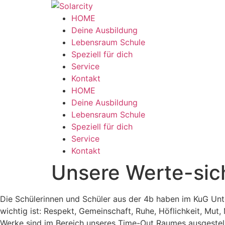
Zum
Inhalt
HOME
wechseln
Deine Ausbildung
Lebensraum Schule
Speziell für dich
Service
Kontakt
Menü
HOME
Deine Ausbildung
Lebensraum Schule
Speziell für dich
Service
Kontakt
Unsere Werte-sic
Die Schülerinnen und Schüler aus der 4b haben im KuG Unte
wichtig ist: Respekt, Gemeinschaft, Ruhe, Höflichkeit, Mut, 
Werke sind im Bereich unseres Time-Out Raumes ausgestell