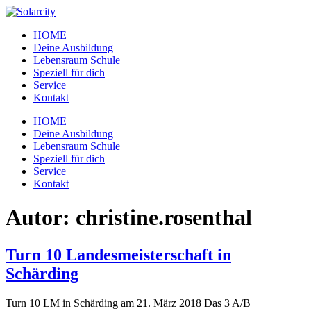
Zum
Inhalt
HOME
wechseln
Deine Ausbildung
Lebensraum Schule
Speziell für dich
Service
Kontakt
Menü
HOME
Deine Ausbildung
Lebensraum Schule
Speziell für dich
Service
Kontakt
Autor:
christine.rosenthal
Turn 10 Landesmeisterschaft in
Schärding
Turn 10 LM in Schärding am 21. März 2018 Das 3 A/B