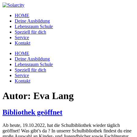
Zum
Inhalt
HOME
wechseln
Deine Ausbildung
Lebensraum Schule
Speziell für dich
Service
Kontakt
Menü
HOME
Deine Ausbildung
Lebensraum Schule
Speziell für dich
Service
Kontakt
Autor:
Eva Lang
Bibliothek geöffnet
Ab heute, 19.10.2022, hat die Schulbibliothek wieder täglich
geöffnet! Was gibt’s da ? In unserer Schulbibliothek findest du eine
große Auswahl an Kinder- und Jugendbücher sowie Fachliteratur,