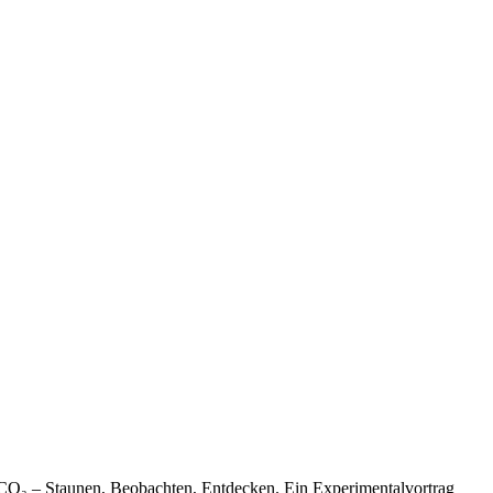
n CO₂ – Staunen, Beobachten, Entdecken. Ein Experimentalvortrag