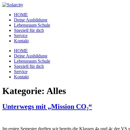
Zum
Inhalt
HOME
wechseln
Deine Ausbildung
Lebensraum Schule
Speziell für dich
Service
Kontakt
Menü
HOME
Deine Ausbildung
Lebensraum Schule
Speziell für dich
Service
Kontakt
Kategorie:
Alles
Unterwegs mit „Mission CO₂“
Im ersten Semester durften wir bereits die Klassen 4a und 4c der V