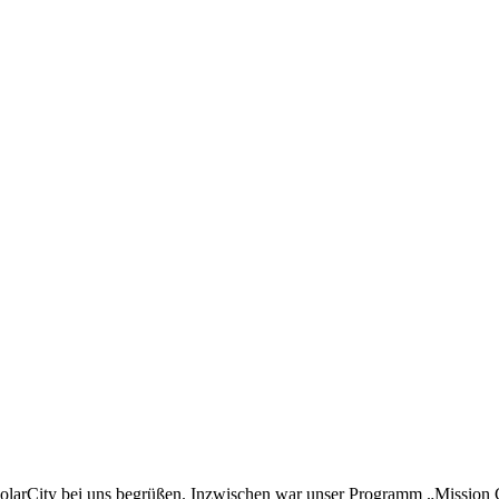
S solarCity bei uns begrüßen. Inzwischen war unser Programm „Missio