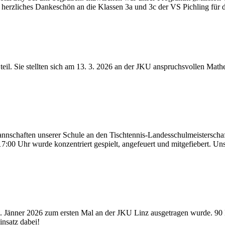
n herzliches Dankeschön an die Klassen 3a und 3c der VS Pichling für 
il. Sie stellten sich am 13. 3. 2026 an der JKU anspruchsvollen Mat
schaften unserer Schule an den Tischtennis‑Landesschulmeisterschaft
17:00 Uhr wurde konzentriert gespielt, angefeuert und mitgefiebert. U
0. Jänner 2026 zum ersten Mal an der JKU Linz ausgetragen wurde. 90
nsatz dabei!