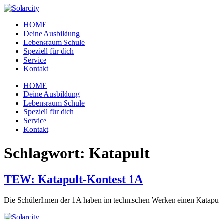
Zum
Inhalt
HOME
wechseln
Deine Ausbildung
Lebensraum Schule
Speziell für dich
Service
Kontakt
Menü
HOME
Deine Ausbildung
Lebensraum Schule
Speziell für dich
Service
Kontakt
Schlagwort:
Katapult
TEW: Katapult-Kontest 1A
Die SchülerInnen der 1A haben im technischen Werken einen Katapult 