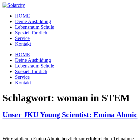
Zum
Inhalt
HOME
wechseln
Deine Ausbildung
Lebensraum Schule
Speziell für dich
Service
Kontakt
Menü
HOME
Deine Ausbildung
Lebensraum Schule
Speziell für dich
Service
Kontakt
Schlagwort:
woman in STEM
Unser JKU Young Scientist: Emina Ahmic
Wir gratulieren Emina Ahmic herzlich zur erfolgreichen Teilnahme