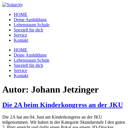
Zum
Inhalt
HOME
wechseln
Deine Ausbildung
Lebensraum Schule
Speziell für dich
Service
Kontakt
Menü
HOME
Deine Ausbildung
Lebensraum Schule
Speziell für dich
Service
Kontakt
Autor:
Johann Jetzinger
Die 2A beim Kinderkongress an der JKU
Die 2A hat am 04. Juni am Kinderkongress an der JKU
teilgenommen. Wir haben in der Kategorie Skundarstufe I den guten
2. Platz erreicht und dafür einen Pokal aus einem 3D-Drucker