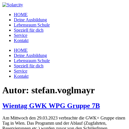
Zum
Inhalt
HOME
wechseln
Deine Ausbildung
Lebensraum Schule
Speziell für dich
Service
Kontakt
Menü
HOME
Deine Ausbildung
Lebensraum Schule
Speziell für dich
Service
Kontakt
Autor:
stefan.voglmayr
Wientag GWK WPG Gruppe 7B
Am Mittwoch den 29.03.2023 verbrachte die GWK+ Gruppe einen
Tag in Wien. Das Programm und der Ablauf (Zugfahrten,
Reservierungen etc.) wurden zuvor von den SchülerInnen