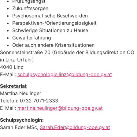
Prüfungsangst
Zukunftssorgen
Psychosomatische Beschwerden
Perspektiven-/Orientierungslosigkeit
Schwierige Situationen zu Hause
Gewalterfahrung
Oder auch andere Krisensituationen
Sonnensteinstraße 20 (Gebäude der Bildungsdirektion OÖ
in Linz-Urfahr)
4040 Linz
E-Mail:
schulpsychologie.linz@bildung-ooe.gv.at
Sekretariat
Martina Neulinger
Telefon: 0732 7071-2333
E-Mail:
martina.neulinger@bildung-ooe.gv.at
Schulpsychologin:
Sarah Eder MSc,
Sarah.Eder@bildung-ooe.gv.at