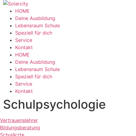
Zum
Inhalt
HOME
wechseln
Deine Ausbildung
Lebensraum Schule
Speziell für dich
Service
Kontakt
Menü
HOME
Deine Ausbildung
Lebensraum Schule
Speziell für dich
Service
Kontakt
Schulpsychologie
Ver­trauens­leh­rer
Bil­dungs­bera­tung
Schul­ärzte